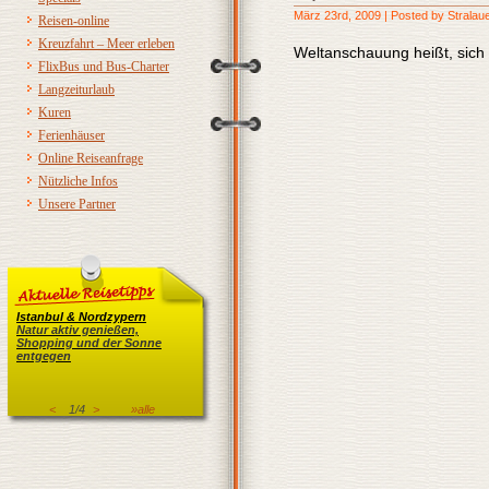
März 23rd, 2009 | Posted by Stralau
Reisen-online
Kreuzfahrt – Meer erleben
Weltanschauung heißt, sic
FlixBus und Bus-Charter
Langzeiturlaub
Kuren
Ferienhäuser
Online Reiseanfrage
Nützliche Infos
Unsere Partner
Istanbul & Nordzypern
Natur aktiv genießen,
Shopping und der Sonne
entgegen
<
1/4
>
»alle