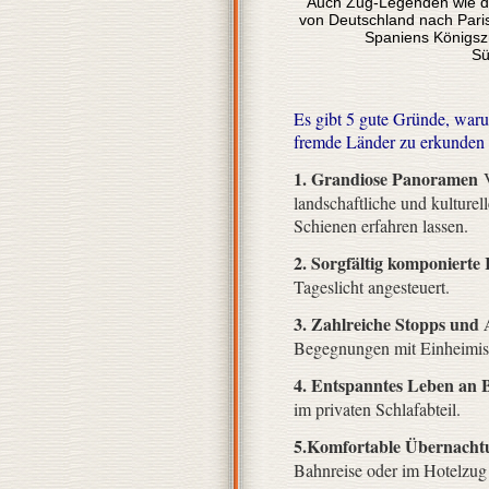
Auch Zug-Legenden wie de
von Deutschland nach Pari
Spaniens Königszü
Sü
Es gibt 5 gute Gründe, war
fremde Länder zu erkunden 
1. Grandiose Panoramen
V
landschaftliche und kulturel
Schienen erfahren lassen.
2. Sorgfältig komponierte
Tageslicht angesteuert.
3. Zahlreiche Stopps und 
Begegnungen mit Einheimisc
4. Entspanntes Leben an 
im privaten Schlafabteil.
5.Komfortable Übernacht
Bahnreise oder im Hotelzug 