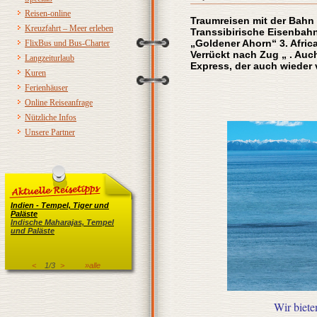
Reisen-online
Traumreisen mit der Bahn
Kreuzfahrt – Meer erleben
Transsibirische Eisenbah
„Goldener Ahorn“ 3. Afric
FlixBus und Bus-Charter
Verrückt nach Zug „ . Auc
Langzeiturlaub
Express, der auch wieder
Kuren
Ferienhäuser
Online Reiseanfrage
Nützliche Infos
Unsere Partner
Indien - Tempel, Tiger und
Paläste
Indische Maharajas, Tempel
und Paläste
<
1/3
>
»alle
Wir biete