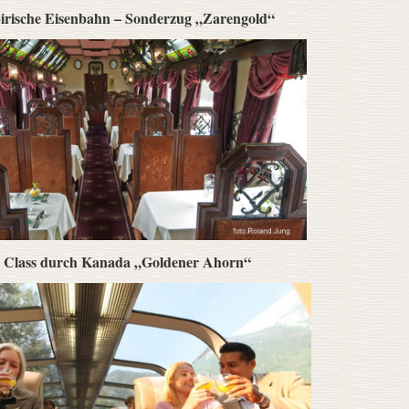
birische Eisenbahn – Sonderzug „Zarengold“
st Class durch Kanada „Goldener Ahorn“