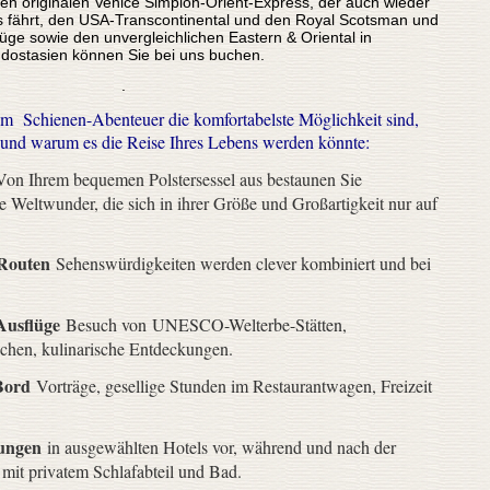
n originalen Venice Simplon-Orient-Express, der auch wieder
s fährt, den USA-Transcontinental und den Royal Scotsman und
ge sowie den unvergleichlichen Eastern & Oriental in
dostasien können Sie bei uns buchen.
.
um Schienen-Abenteuer die komfortabelste Möglichkeit sind,
und warum es die Reise Ihres Lebens werden könnte:
on Ihrem bequemen Polstersessel aus bestaunen Sie
le Weltwunder, die sich in ihrer Größe und Großartigkeit nur auf
 Routen
Sehenswürdigkeiten werden clever kombiniert und bei
Ausflüge
Besuch von UNESCO-Welterbe-Stätten,
hen, kulinarische Entdeckungen.
Bord
Vorträge, gesellige Stunden im Restaurantwagen, Freizeit
ungen
in ausgewählten Hotels vor, während und nach der
mit privatem Schlafabteil und Bad.