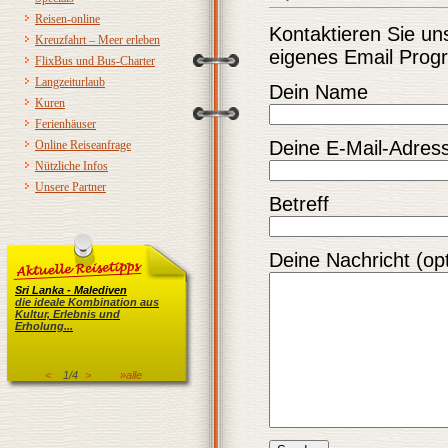
Reisen-online
Kontaktieren Sie un
Kreuzfahrt – Meer erleben
eigenes Email Pro
FlixBus und Bus-Charter
Langzeiturlaub
Dein Name
Kuren
Ferienhäuser
Deine E-Mail-Adres
Online Reiseanfrage
Nützliche Infos
Unsere Partner
Betreff
Deine Nachricht (opt
Sri Lanka - Malediven
die ideale Kombination aus
Kultur, Erlebnis und
Erholung...
<
1/4
>
»alle