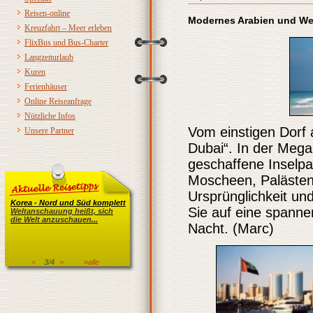
Reisen-online
Modernes Arabien und We
Kreuzfahrt – Meer erleben
FlixBus und Bus-Charter
Langzeiturlaub
Kuren
Ferienhäuser
Online Reiseanfrage
Nützliche Infos
Vom einstigen Dor
Unsere Partner
Dubai“. In der Meg
geschaffene Inselpa
Moscheen, Palästen
Ursprünglichkeit u
Korea - Nord und Süd komplett
Sie auf eine spann
Weltanschauung heißt, sich
die Welt anzuschauen...
Nacht. (Marc)
<
3/4
>
»alle