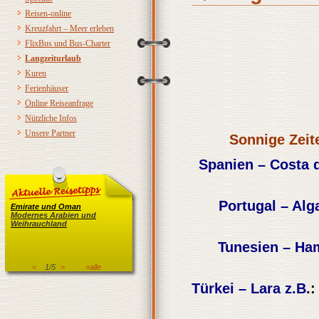
Reisen-online
Kreuzfahrt – Meer erleben
FlixBus und Bus-Charter
Langzeiturlaub
Kuren
Ferienhäuser
Online Reiseanfrage
Nützliche Infos
Unsere Partner
Sonnige Zeit
Spanien – Costa 
Portugal – Alg
Emirate und Oman
Modernes Arabien und
Weihrauchland
Tunesien – H
<
1/5
>
»alle
Türkei – Lara z.B
.