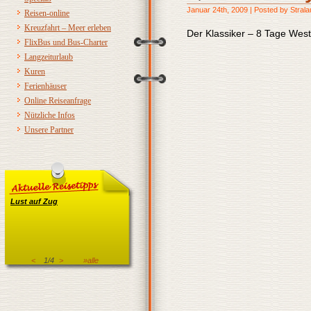
Januar 24th, 2009 | Posted by Stral
Reisen-online
Kreuzfahrt – Meer erleben
Der Klassiker – 8 Tage Westt
FlixBus und Bus-Charter
Langzeiturlaub
Kuren
Ferienhäuser
Online Reiseanfrage
Nützliche Infos
Unsere Partner
Lust auf Zug
<
1/4
>
»alle