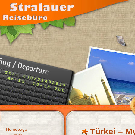
Homepage
Türkei – M
Specials