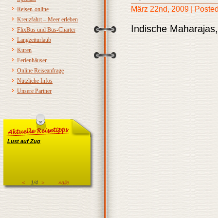
März 22nd, 2009 | Posted
Reisen-online
Kreuzfahrt – Meer erleben
Indische Maharajas
FlixBus und Bus-Charter
Langzeiturlaub
Kuren
Ferienhäuser
Online Reiseanfrage
Nützliche Infos
Unsere Partner
Lust auf Zug
<
1/4
>
»alle