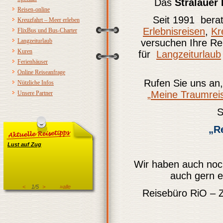
Das
Stralauer
Reisen-online
Seit 1991 bera
Kreuzfahrt – Meer erleben
Erlebnisreisen
,
Kr
FlixBus und Bus-Charter
Langzeiturlaub
versuchen Ihre R
Kuren
für
Langzeiturlaub
Ferienhäuser
Online Reiseanfrage
Rufen Sie uns an,
Nützliche Infos
„Meine Traumrei
Unsere Partner
S
„R
Lust auf Zug
Wir haben auch noch
auch gern e
<
1/5
>
»alle
Reisebüro RiO – Z